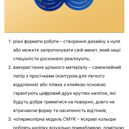
різні формати роботи – створення дизайну з нуля
або можете запропонувати свій макет, який наші
спеціалісти досконало реалізують;
використання щільного матеріалу – самоклейний
папір з просічками (контуром для легкого
відділення) або плівка з клейкою основою
гарантують цифровий друк круглих наліпок, які
будуть добре триматися на поверхні, довго не
втрачаючи форму та насиченість відтінків;
чотириколірна модель CMYK – яскраві кольори
роблять наліпку візуально привабливою, помітною