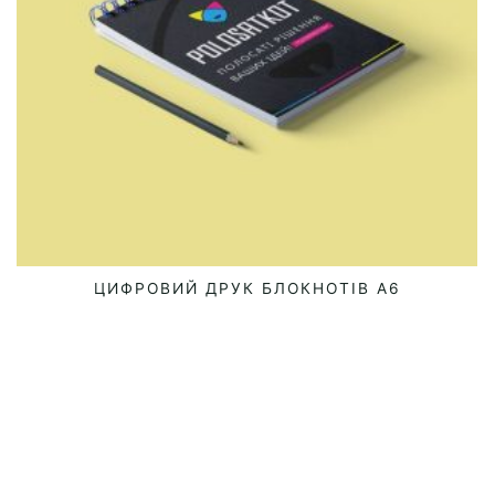
сторінці
товару
ЦИФРОВИЙ ДРУК БЛОКНОТІВ А6
ЧИТАТИ ДАЛІ